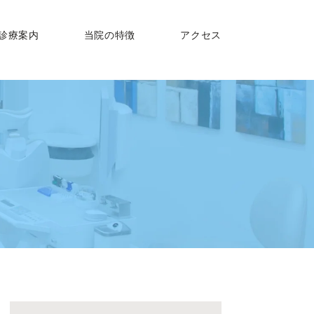
診療案内
当院の特徴
アクセス
病治療
・歯周病予防・
C
治療（補綴）